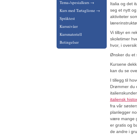
Tema-/spesialkurs →
Italia og det 
seg et nytt o
Kurs med Tartaglione →
aktiviteter s
Språktest
lærerinstrukt
Kursnivåer
Vi tilbyr en 
Kursmateriell
skoletimer hv
Betingelser
hvor, i oversi
Ønsker du et 
Kursene dekke
kan du se ove
I tillegg til 
Drømmer du om 
italienskunder
italiensk histo
fra vår søste
planlegger n
være mange gr
er gratis og 
de andre i gr