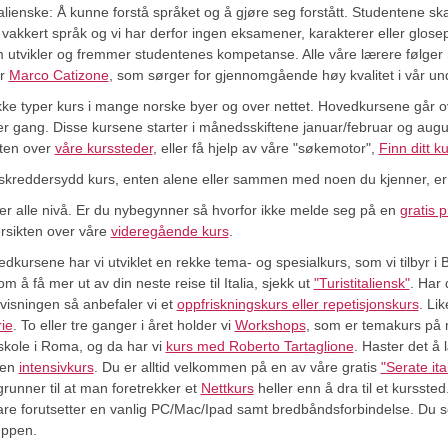
italienske: Å kunne forstå språket og å gjøre seg forstått. Studentene ska
g vakkert språk og vi har derfor ingen eksamener, karakterer eller glos
om utvikler og fremmer studentenes kompetanse. Alle våre lærere følg
ør
Marco Catizone
, som sørger for gjennomgående høy kvalitet i vår un
rekke typer kurs i mange norske byer og over nettet. Hovedkursene går
er gang. Disse kursene starter i månedsskiftene januar/februar og aug
kten over
våre kurssteder
, eller få hjelp av våre "søkemotor",
Finn ditt k
skreddersydd kurs, enten alene eller sammen med noen du kjenner, e
r alle nivå. Er du nybegynner så hvorfor ikke melde seg på en
gratis 
rsikten over våre
videregående kurs
.
hovedkursene har vi utviklet en rekke tema- og spesialkurs, som vi tilbyr i
å få mer ut av din neste reise til Italia, sjekk ut
"Turistitaliensk"
. Har 
visningen så anbefaler vi et
oppfriskningskurs eller repetisjonskurs
. Lik
rie
. To eller tre ganger i året holder vi
Workshops
, som er temakurs på m
rskole i Roma, og da har vi
kurs med Roberto Tartaglione
. Haster det å 
oen
intensivkurs
. Du er alltid velkommen på en av våre gratis
"Serate ita
unner til at man foretrekker et
Nettkurs
heller enn å dra til et kursst
bare forutsetter en vanlig PC/Mac/Ipad samt bredbåndsforbindelse. Du 
uppen.