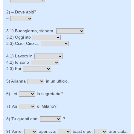
2) – Dove abiti?
–
3.1) Buongiorno, signora,
3.2) Oggi sto
3.3) Ciao, Cinzia,
4.1) Lavoro in
4.2) Io sono
4.3) Fai
5) Arianna
in un ufficio.
6) Lei
la segretaria?
7) Voi
di Milano?
8) Tu quanti anni
?
9) Vorrei
aperitivo,
toast e poi
aranciata.