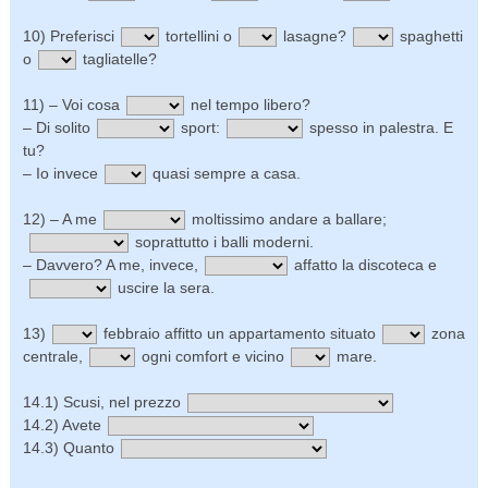
10) Preferisci
tortellini o
lasagne?
spaghetti
o
tagliatelle?
11) – Voi cosa
nel tempo libero?
– Di solito
sport:
spesso in palestra. E
tu?
– Io invece
quasi sempre a casa.
12) – A me
moltissimo andare a ballare;
soprattutto i balli moderni.
– Davvero? A me, invece,
affatto la discoteca e
uscire la sera.
13)
febbraio affitto un appartamento situato
zona
centrale,
ogni comfort e vicino
mare.
14.1) Scusi, nel prezzo
14.2) Avete
14.3) Quanto