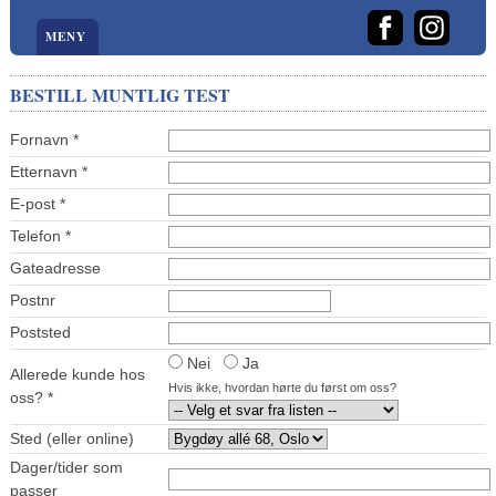
MENY
BESTILL MUNTLIG TEST
Fornavn
*
Etternavn
*
E-post
*
Telefon
*
Gateadresse
Postnr
Poststed
Nei
Ja
Allerede kunde hos
Hvis ikke, hvordan hørte du først om oss?
oss?
*
Sted (eller online)
Dager/tider som
passer